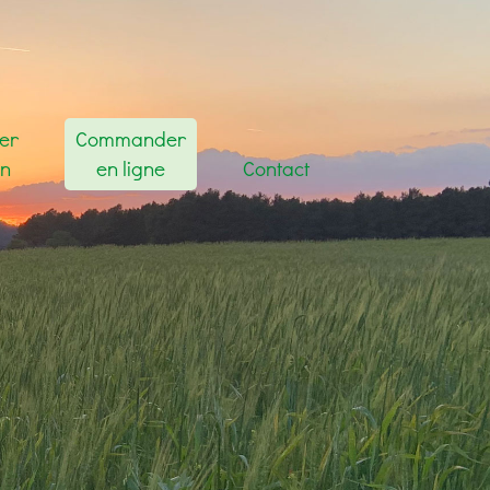
ler
Commander
in
en ligne
Contact